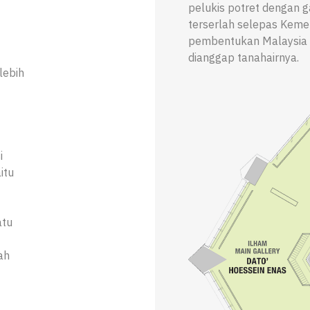
pelukis potret dengan 
terserlah selepas Kem
pembentukan Malaysia p
dianggap tanahairnya.
lebih
i
itu
atu
ah